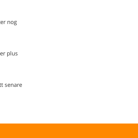
ter nog
yer plus
tt senare