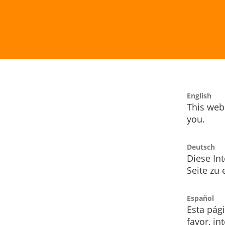
English
This webs
you.
Deutsch
Diese Int
Seite zu
Español
Esta pág
favor, i