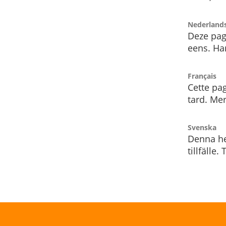
Nederland
Deze pag
eens. Har
Français
Cette pag
tard. Me
Svenska
Denna he
tillfälle