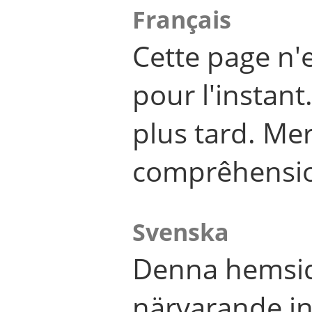
Français
Cette page n'
pour l'instant
plus tard. Me
comprêhensi
Svenska
Denna hemsid
närvarande in