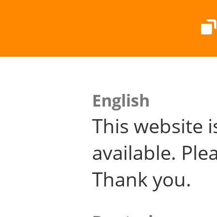
English
This website i
available. Plea
Thank you.