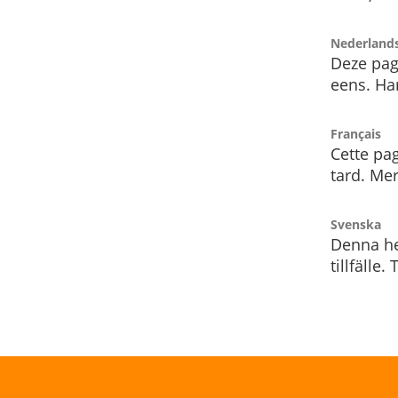
Nederland
Deze pag
eens. Har
Français
Cette pag
tard. Me
Svenska
Denna he
tillfälle