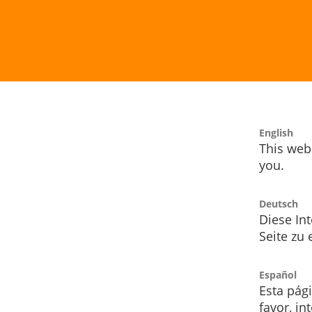
English
This webs
you.
Deutsch
Diese Int
Seite zu
Español
Esta pág
favor, i