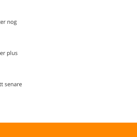
ter nog
yer plus
tt senare